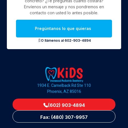
concreto? ¿Te preguntas cuánto costará?
Envíenos un mensaje y nos pondremos en
contacto con usted lo antes posible.
Pregúntanos lo que quieras
O llámenos al 602-903-4894
1934 E. Camelback Rd Ste 110
Phoenix, AZ 85016
(602) 903-4894
Fax: (480) 307-9957