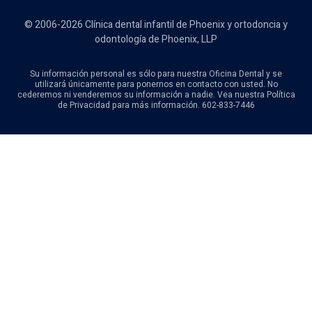
© 2006-2026 Clínica dental infantil de Phoenix y ortodoncia y
odontología de Phoenix, LLP
Su información personal es sólo para nuestra Oficina Dental y se
utilizará únicamente para ponernos en contacto con usted. No
cederemos ni venderemos su información a nadie. Vea nuestra Política
de Privacidad para más información. 602-833-7446